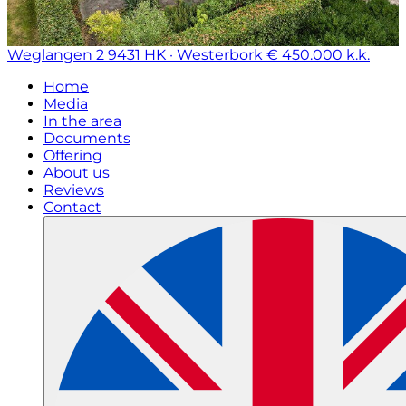
Weglangen 2
9431 HK · Westerbork
€ 450.000 k.k.
Home
Media
In the area
Documents
Offering
About us
Reviews
Contact