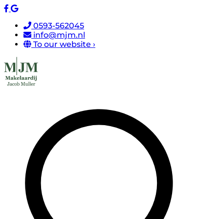
0593-562045
info@mjm.nl
To our website ›