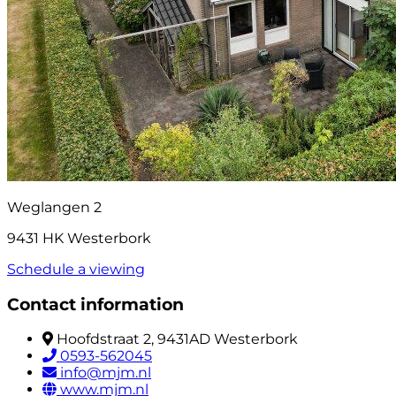
Weglangen 2
9431 HK Westerbork
Schedule a viewing
Contact information
Hoofdstraat 2, 9431AD Westerbork
0593-562045
info@mjm.nl
www.mjm.nl