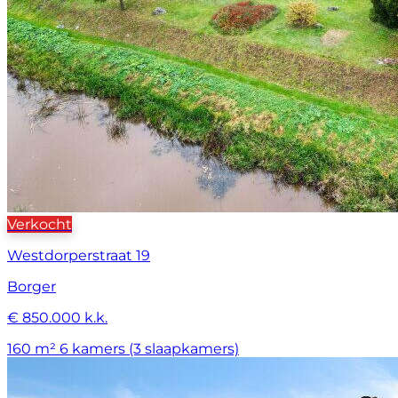
Verkocht
Westdorperstraat 19
Borger
€ 850.000 k.k.
160 m²
6 kamers (3 slaapkamers)