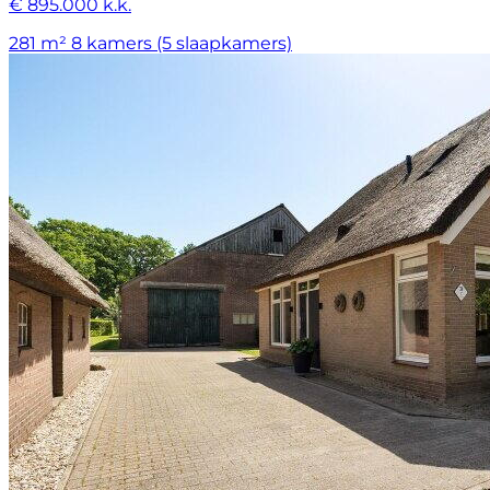
€ 895.000 k.k.
281 m²
8 kamers (5 slaapkamers)