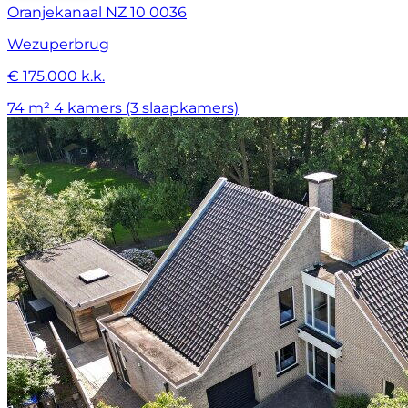
Oranjekanaal NZ 10 0036
Wezuperbrug
€ 175.000 k.k.
74 m²
4 kamers (3 slaapkamers)