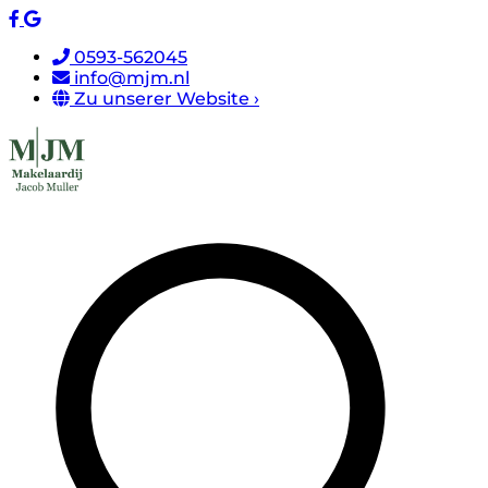
0593-562045
info@mjm.nl
Zu unserer Website ›