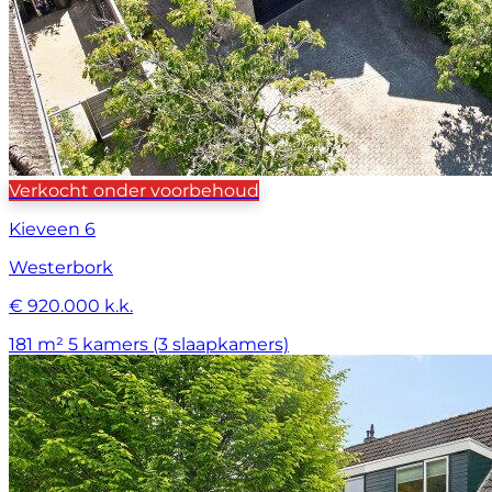
Verkocht onder voorbehoud
Kieveen 6
Westerbork
€ 920.000 k.k.
181 m²
5 kamers (3 slaapkamers)