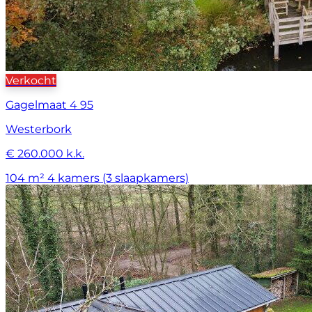
Verkocht
Gagelmaat 4 95
Westerbork
€ 260.000 k.k.
104 m²
4 kamers (3 slaapkamers)