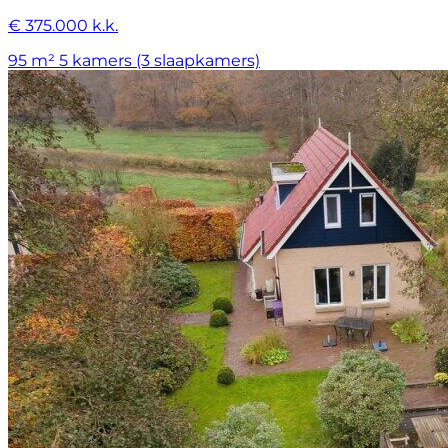
€ 375.000 k.k.
95 m²
5 kamers (3 slaapkamers)