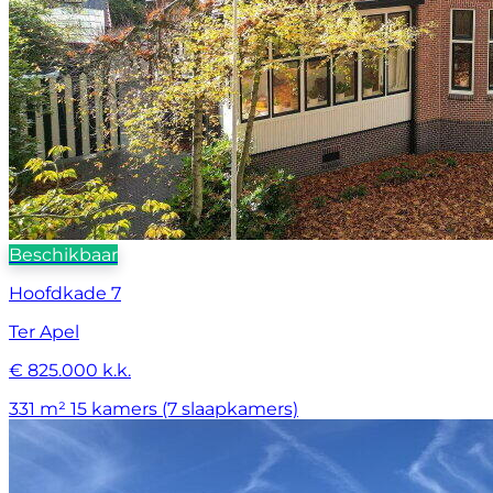
Beschikbaar
Hoofdkade 7
Ter Apel
€ 825.000 k.k.
331 m²
15 kamers (7 slaapkamers)