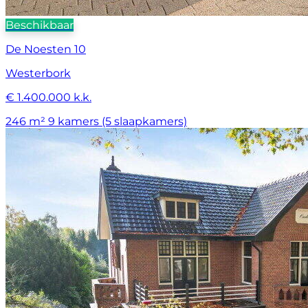
Beschikbaar
De Noesten 10
Westerbork
€ 1.400.000 k.k.
246 m²
9 kamers (5 slaapkamers)