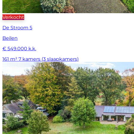
Verkocht
De Stroom 5
Beilen
€ 549.000 k.k.
161 m²
7 kamers (3 slaapkamers)