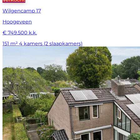
Wilgencamp 17
Hoogeveen
€ 749.500 k.k.
151 m²
4 kamers (2 slaapkamers)