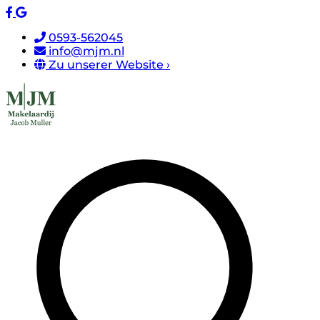
0593-562045
info@mjm.nl
Zu unserer Website ›